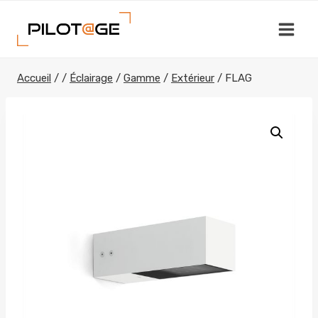
Aller
au
contenu
Accueil
/
/
Éclairage
/
Gamme
/
Extérieur
/
FLAG