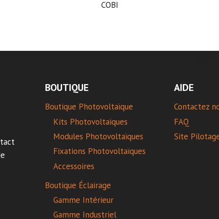
COBI
BOUTIQUE
AIDE
Boutique Photovoltaïque
Contactez n
Kits Photovoltaïques
FAQ
Modules Photovoltaïques
Site Pilotag
tact
Fixations Photovoltaïques
de
Accessoires
Boutique Éclairage
Gamme Intérieur
Gamme Industriel