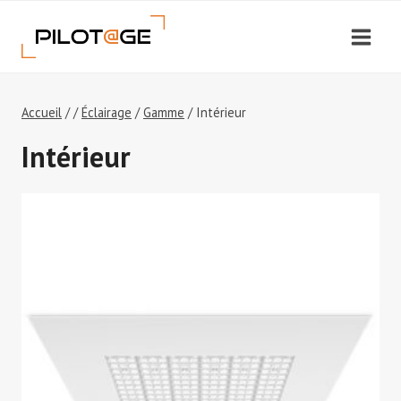
Aller
au
contenu
Accueil
/
/
Éclairage
/
Gamme
/
Intérieur
Intérieur