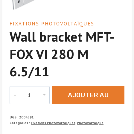
FIXATIONS PHOTOVOLTAÏQUES
Wall bracket MFT-
FOX VI 280 M
6.5/11
quantité
AJOUTER AU
de
Wall
DEVIS
bracket
UGS :
2004591
MFT-
Catégories :
Fixations Photovoltaïques
,
Photovoltaïque
FOX