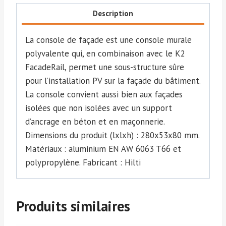
VI
Description
280
M
La console de façade est une console murale
6.5/11
polyvalente qui, en combinaison avec le K2
FacadeRail, permet une sous-structure sûre
pour l’installation PV sur la façade du bâtiment.
La console convient aussi bien aux façades
isolées que non isolées avec un support
d’ancrage en béton et en maçonnerie.
Dimensions du produit (lxlxh) : 280x53x80 mm.
Matériaux : aluminium EN AW 6063 T66 et
polypropylène. Fabricant : Hilti
Produits similaires