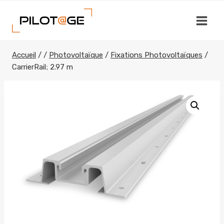
Aller
au
contenu
Accueil
/
/
Photovoltaïque
/
Fixations Photovoltaïques
/
CarrierRail; 2.97 m