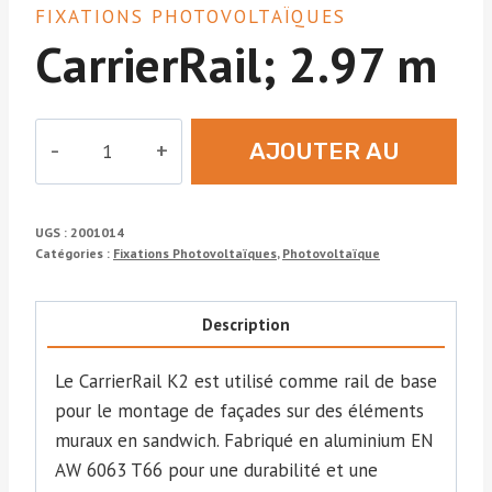
FIXATIONS PHOTOVOLTAÏQUES
CarrierRail; 2.97 m
quantité
AJOUTER AU
de
CarrierRail;
DEVIS
2.97
UGS :
2001014
m
Catégories :
Fixations Photovoltaïques
,
Photovoltaïque
Description
Le CarrierRail K2 est utilisé comme rail de base
pour le montage de façades sur des éléments
muraux en sandwich. Fabriqué en aluminium EN
AW 6063 T66 pour une durabilité et une