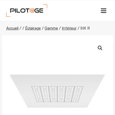
Aller
au
contenu
Accueil
/
/
Éclairage
/
Gamme
/
Intérieur
/
SIX R