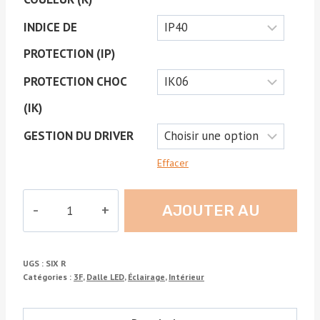
INDICE DE
PROTECTION (IP)
PROTECTION CHOC
(IK)
GESTION DU DRIVER
Effacer
quantité
AJOUTER AU
de
SIX
DEVIS
R
UGS :
SIX R
Catégories :
3F
,
Dalle LED
,
Éclairage
,
Intérieur