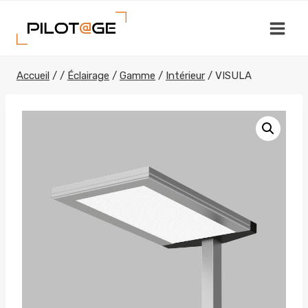
Aller
au
contenu
Accueil
/
/
Éclairage
/
Gamme
/
Intérieur
/
VISULA