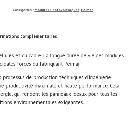
Monocristallin
Catégories :
Modules Photovoltaïques
,
Peimar
PEIMAR
|
450W
ormations complémentaires
llules et du cadre. La longue durée de vie des modules
cipales forces du fabriquant Peimar.
es processus de production techniques d’ingénierie
une productivité maximale et haute performance. Cela
ergie, qui rendent les panneaux idéaux pour tous les
ditions environnementales exigeantes.