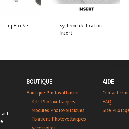
 – TopBox Set
Système de fixation
Insert
BOUTIQUE
AIDE
Boutique Photovoltaïque
Contactez n
Kits Photovoltaïques
FAQ
Modules Photovoltaïques
Site Pilotag
tact
Fixations Photovoltaïques
de
Accessoires