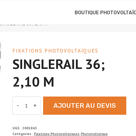
BOUTIQUE PHOTOVOLTAÏ
SINGLERAIL 36; 2,10 M
FIXATIONS PHOTOVOLTAÏQUES
SINGLERAIL 36;
2,10 M
quantité
AJOUTER AU DEVIS
de
SINGLERAIL
36;
UGS :
2001865
2,10
Catégories :
Fixations Photovoltaïques
,
Photovoltaïque