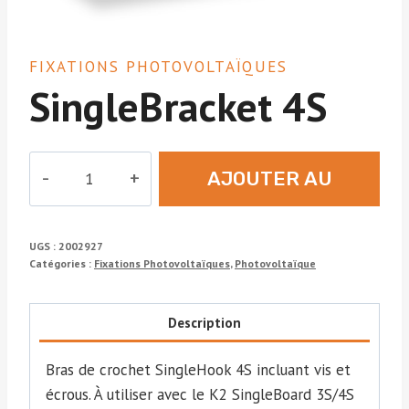
FIXATIONS PHOTOVOLTAÏQUES
SingleBracket 4S
quantité
AJOUTER AU
de
SingleBracket
DEVIS
4S
UGS :
2002927
Catégories :
Fixations Photovoltaïques
,
Photovoltaïque
Description
Bras de crochet SingleHook 4S incluant vis et
écrous. À utiliser avec le K2 SingleBoard 3S/4S