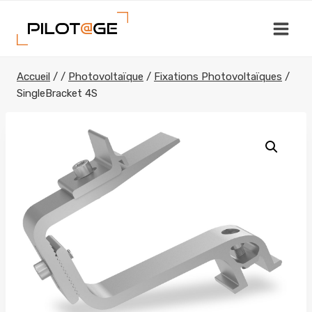
Aller
au
contenu
Accueil
/
/
Photovoltaïque
/
Fixations Photovoltaïques
/
SingleBracket 4S