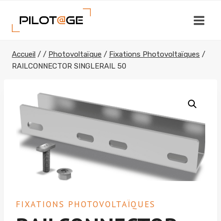
Aller
au
contenu
Accueil
/
/
Photovoltaïque
/
Fixations Photovoltaïques
/
RAILCONNECTOR SINGLERAIL 50
FIXATIONS PHOTOVOLTAÏQUES