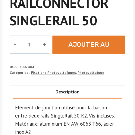
RAILCONNECTOR
SINGLERAIL 50
quantité
AJOUTER AU
de
RAILCONNECTOR
DEVIS
SINGLERAIL
UGS :
2002404
50
Catégories :
Fixations Photovoltaïques
,
Photovoltaïque
Description
Elément de jonction utilisé pour la liaison
entre deux rails SingleRail 50 K2. Vis incluses.
Matériaux: aluminium EN AW-6063 T66, acier
inox A2