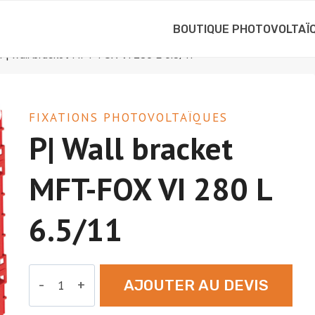
BOUTIQUE PHOTOVOLTAÏ
P| Wall bracket MFT-FOX VI 280 L 6.5/11
FIXATIONS PHOTOVOLTAÏQUES
P| Wall bracket
MFT-FOX VI 280 L
6.5/11
quantité
AJOUTER AU DEVIS
de
P|