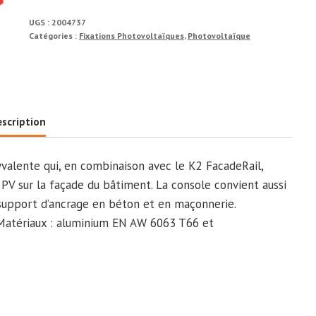
Wall
UGS :
2004737
bracket
Catégories :
Fixations Photovoltaïques
,
Photovoltaïque
MFT-
FOX
VI
280
scription
L
6.5/11
valente qui, en combinaison avec le K2 FacadeRail,
 PV sur la façade du bâtiment. La console convient aussi
 support d’ancrage en béton et en maçonnerie.
 Matériaux : aluminium EN AW 6063 T66 et