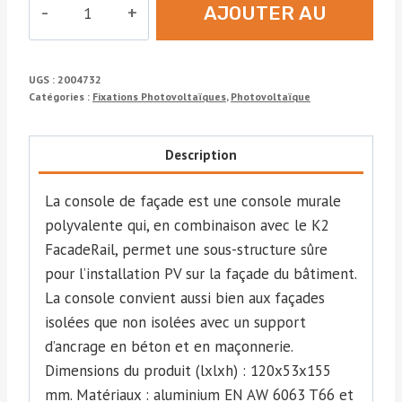
AJOUTER AU
de
P|
DEVIS
Wall
UGS :
2004732
bracket
Catégories :
Fixations Photovoltaïques
,
Photovoltaïque
MFT-
FOX
Description
VI
120
La console de façade est une console murale
L
polyvalente qui, en combinaison avec le K2
6.5/11
FacadeRail, permet une sous-structure sûre
pour l’installation PV sur la façade du bâtiment.
La console convient aussi bien aux façades
isolées que non isolées avec un support
d’ancrage en béton et en maçonnerie.
Dimensions du produit (lxlxh) : 120x53x155
mm. Matériaux : aluminium EN AW 6063 T66 et