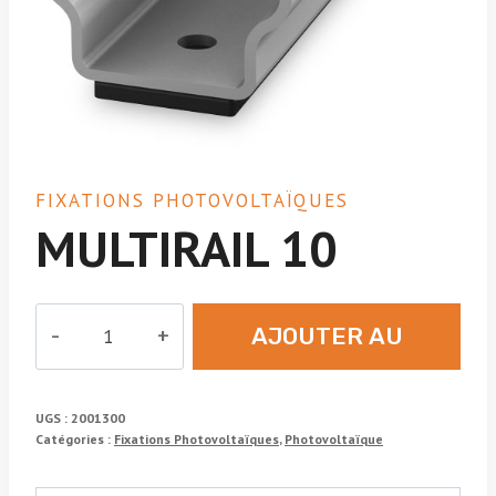
FIXATIONS PHOTOVOLTAÏQUES
MULTIRAIL 10
quantité
AJOUTER AU
de
MULTIRAIL
DEVIS
10
UGS :
2001300
Catégories :
Fixations Photovoltaïques
,
Photovoltaïque