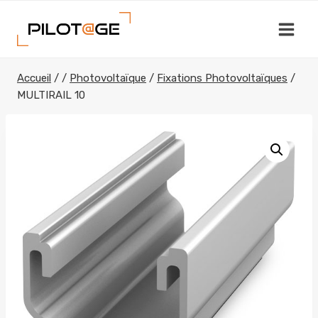
Aller
au
contenu
Accueil
/
/
Photovoltaïque
/
Fixations Photovoltaïques
/
MULTIRAIL 10