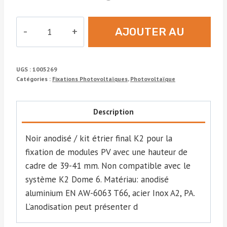
quantité
AJOUTER AU
de
KIT
DEVIS
ÉTRIER
UGS :
1005269
FIN
Catégories :
Fixations Photovoltaïques
,
Photovoltaïque
39-
41MM
Description
NOIR
Noir anodisé / kit étrier final K2 pour la
fixation de modules PV avec une hauteur de
cadre de 39-41 mm. Non compatible avec le
système K2 Dome 6. Matériau: anodisé
aluminium EN AW-6063 T66, acier Inox A2, PA.
L’anodisation peut présenter d