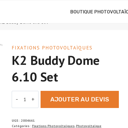
BOUTIQUE PHOTOVOLTAÏ
K2 Buddy Dome 6.10 Set
FIXATIONS PHOTOVOLTAÏQUES
K2 Buddy Dome
6.10 Set
quantité
AJOUTER AU DEVIS
de
K2
Buddy
UGS :
2004661
Dome
Catégories :
Fixations Photovoltaïques
,
Photovoltaïque