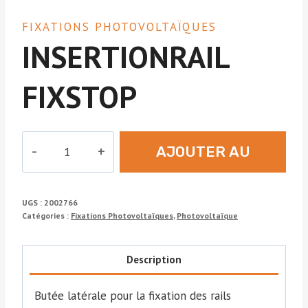
FIXATIONS PHOTOVOLTAÏQUES
INSERTIONRAIL
FIXSTOP
quantité
AJOUTER AU
de
INSERTIONRAIL
DEVIS
FIXSTOP
UGS :
2002766
Catégories :
Fixations Photovoltaïques
,
Photovoltaïque
Description
Butée latérale pour la fixation des rails