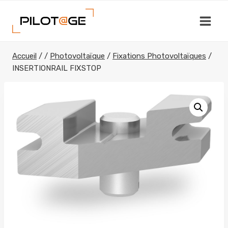
Aller
au
contenu
Accueil
/
/
Photovoltaïque
/
Fixations Photovoltaïques
/
INSERTIONRAIL FIXSTOP