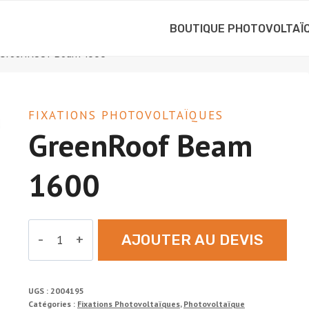
BOUTIQUE PHOTOVOLTAÏ
GreenRoof Beam 1600
FIXATIONS PHOTOVOLTAÏQUES
GreenRoof Beam
1600
quantité
AJOUTER AU DEVIS
de
GreenRoof
Beam
UGS :
2004195
1600
Catégories :
Fixations Photovoltaïques
,
Photovoltaïque