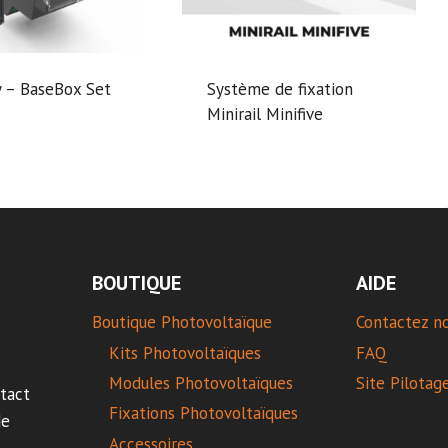
 – BaseBox Set
Système de fixation
Minirail Minifive
BOUTIQUE
AIDE
Boutique Photovoltaïque
Contactez n
Kits Photovoltaïques
FAQ
Modules Photovoltaïques
Site Pilotag
tact
Fixations Photovoltaïques
de
Accessoires