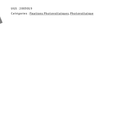
PV
UGS :
2003019
SOLAIRE
Catégories :
Fixations Photovoltaïques
,
Photovoltaïque
M8X115/51