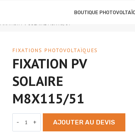
BOUTIQUE PHOTOVOLTAÏ
FIXATION PV SOLAIRE M8X115/51
FIXATIONS PHOTOVOLTAÏQUES
FIXATION PV
SOLAIRE
M8X115/51
quantité
AJOUTER AU DEVIS
de
FIXATION