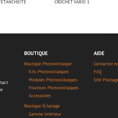
’ÉTANCHÉITÉ
CROCHET VARIO 1
BOUTIQUE
AIDE
Boutique Photovoltaïque
Contactez n
Kits Photovoltaïques
FAQ
Modules Photovoltaïques
Site Pilotag
tact
Fixations Photovoltaïques
de
Accessoires
Boutique Éclairage
Gamme Intérieur