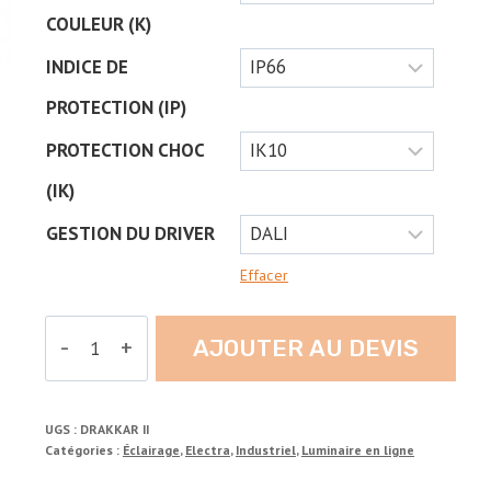
COULEUR (K)
INDICE DE
PROTECTION (IP)
PROTECTION CHOC
(IK)
GESTION DU DRIVER
Effacer
quantité
AJOUTER AU DEVIS
de
DRAKKAR
II
UGS :
DRAKKAR II
Catégories :
Éclairage
,
Electra
,
Industriel
,
Luminaire en ligne