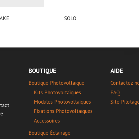
CAKE
SOLO
BOUTIQUE
AIDE
Boutique Photovoltaïque
Contactez n
Kits Photovoltaïques
FAQ
Modules Photovoltaïques
Site Pilotag
tact
Fixations Photovoltaïques
de
Accessoires
Boutique Éclairage