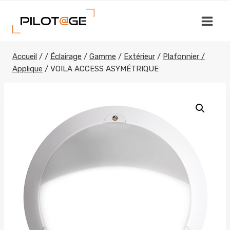
Aller
au
contenu
Accueil
/
/
Éclairage
/
Gamme
/
Extérieur
/
Plafonnier /
Applique
/
VOILA ACCESS ASYMÉTRIQUE