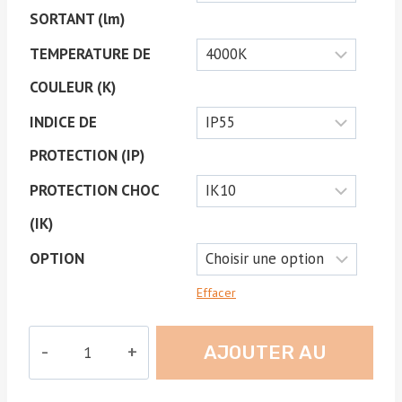
SORTANT (lm)
TEMPERATURE DE
COULEUR (K)
INDICE DE
PROTECTION (IP)
PROTECTION CHOC
(IK)
OPTION
Effacer
quantité
AJOUTER AU
de
VOILA