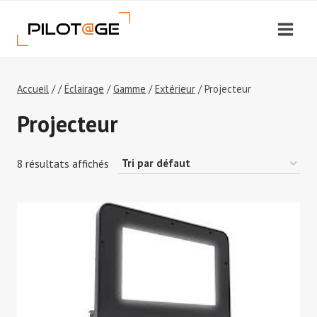
Aller
au
contenu
Accueil
/
/
Éclairage
/
Gamme
/
Extérieur
/
Projecteur
Projecteur
8 résultats affichés