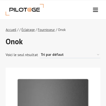
Aller
au
contenu
Accueil
/
/
Éclairage
/
Fournisseur
/
Onok
Onok
Voici le seul résultat